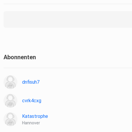
Abonnenten
dnfisuh7
cvrk4cxg
Katastrophe
Hannover