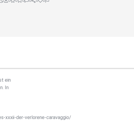
0
0
0
0
0
0
t ein
. In
s-xxxii-der-verlorene-caravaggio/