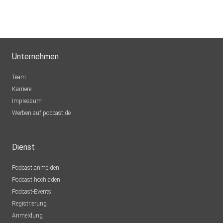
Unternehmen
Team
Karriere
Impressum
Werben auf podcast.de
Dienst
Podcast anmelden
Podcast hochladen
Podcast-Events
Registrierung
Anmeldung