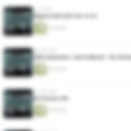
vor 1 Monat
Miguel weiß nicht wer er ist
31 Minuten
vor 2 Monaten
Z&B präsentiert: Jule & Almuth - Six Schi
40 Minuten
vor 2 Monaten
Die Psycho-Uhr
47 Minuten