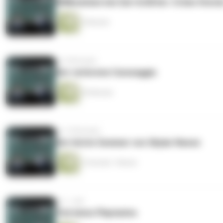
Willkommen bei Zart & Bitter: Crime Storie
5 Minuten
vor 8 Monaten
Der verlorene Caravaggio
50 Minuten
vor 10 Monaten
Der letzte Sommer von Skylar Neese
3 Stunden 1 Minute
vor 1 Jahr
Tod eines Playmates