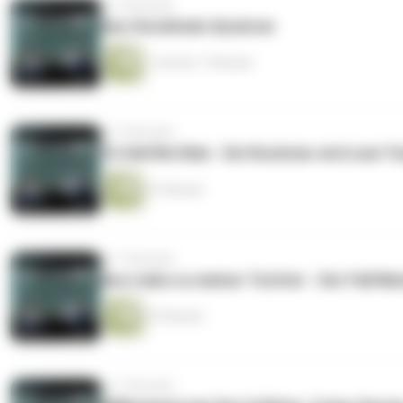
vor 4 Monaten
Das Stockholm Syndrom
1 Stunde 17 Minuten
vor 5 Monaten
To Hell We Ride - Ein Rockstar wird zum T
51 Minuten
vor 7 Monaten
Aus Liebe zu meiner Tochter - Der Fall M
47 Minuten
vor 7 Monaten