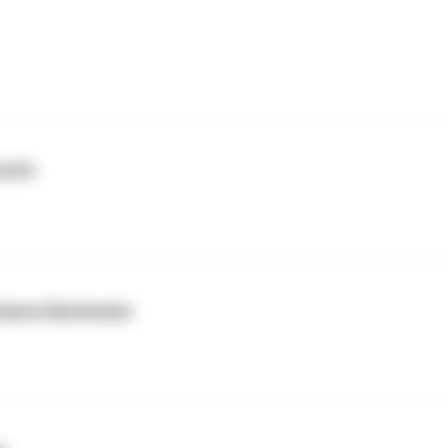
eufel
arianne Bachmeier