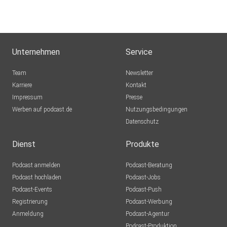
Unternehmen
Service
Team
Newsletter
Karriere
Kontakt
Impressum
Presse
Werben auf podcast.de
Nutzungsbedingungen
Datenschutz
Dienst
Produkte
Podcast anmelden
Podcast-Beratung
Podcast hochladen
Podcast-Jobs
Podcast-Events
Podcast-Push
Registrierung
Podcast-Werbung
Anmeldung
Podcast-Agentur
Podcast-Produktion