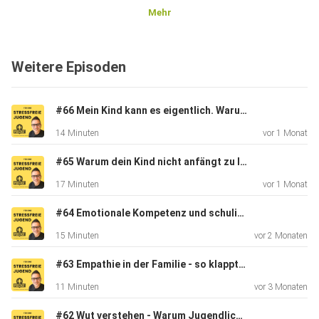
Mehr
Hier erfährst du, was Lernstrategien sind, welche einfachen
Tipps
Weitere Episoden
und Tricks es beim Thema Lernen gibt und wie du diese in
deinen
Alltag mit Leichtigkeit integrieren kannst.
#66 Mein Kind kann es eigentlich. Warum schreibt es trotzdem schlechte Noten?
14 Minuten
vor 1 Monat
Lernen darf leicht sein! Lernen darf Spaß machen! Mit der
#65 Warum dein Kind nicht anfängt zu lernen...
richtigen Strategie gelingt dies.
17 Minuten
vor 1 Monat
#64 Emotionale Kompetenz und schulischer Erfolg - wie das zusammenhängt
Alles Liebe
15 Minuten
vor 2 Monaten
#63 Empathie in der Familie - so klappt´s
der Steffen
11 Minuten
vor 3 Monaten
#62 Wut verstehen - Warum Jugendliche so schnell explodieren