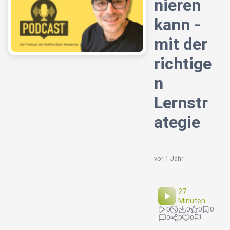
nieren
kann -
mit der
richtige
n
Lernstr
ategie
vor 1 Jahr
27
Minuten
0
0
0
0
0
0
0