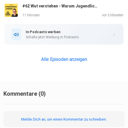
#62 Wut verstehen - Warum Jugendliche so schnell explodieren
- Und vor allem: Was Jugendliche ganz konkret tun
11 Minuten
vor 3 Monaten
können, um sich selbst wieder als handlungsfähig zu
erleben.
In Podcasts werben
Schalte jetzt Werbung in Podcasts.
Danke, dass du hier mit dabei bist!
Alle Episoden anzeigen
Alles Liebe und eine stressfreie Zeit für dich,
Steffen
Kommentare (0)
Melde Dich an, um einen Kommentar zu schreiben.