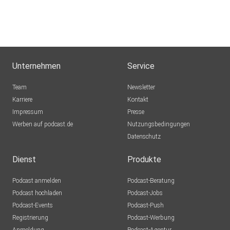
Unternehmen
Service
Team
Newsletter
Karriere
Kontakt
Impressum
Presse
Werben auf podcast.de
Nutzungsbedingungen
Datenschutz
Dienst
Produkte
Podcast anmelden
Podcast-Beratung
Podcast hochladen
Podcast-Jobs
Podcast-Events
Podcast-Push
Registrierung
Podcast-Werbung