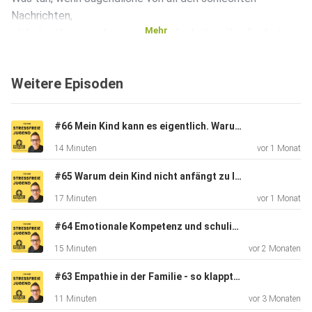
Nachrichten,
Mehr
globalen Krisen und eigenen Unsicherheiten überfordert
sind?
Wie kannst du als Mutter oder Vater helfen, ohne zu
Weitere Episoden
beschwichtigen – aber auch ohne in die gleiche
Hoffnungslosigkeit
zu verfallen?
#66 Mein Kind kann es eigentlich. Warum schreibt es trotzdem schlechte Noten?
14 Minuten
vor 1 Monat
Dafür schauen ich heute auf:
#65 Warum dein Kind nicht anfängt zu lernen...
17 Minuten
vor 1 Monat
- Aktuelle Zahlen aus Studien: Wie viele Jugendliche haben
#64 Emotionale Kompetenz und schulischer Erfolg - wie das zusammenhängt
Zukunftsangst – und vor was genau?
15 Minuten
vor 2 Monaten
#63 Empathie in der Familie - so klappt´s
- Was psychologisch hinter dieser Angst steckt
11 Minuten
vor 3 Monaten