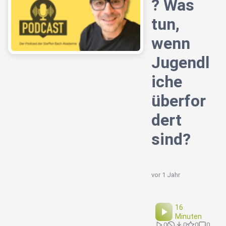
? Was
tun,
wenn
Jugendl
iche
überfor
dert
sind?
vor 1 Jahr
16
Minuten
0
0
0
0