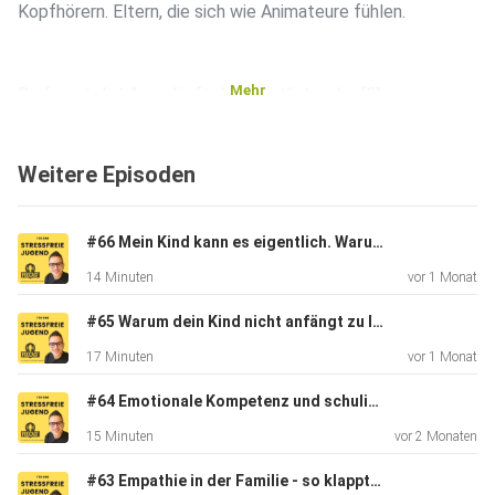
Kopfhörern. Eltern, die sich wie Animateure fühlen.
Mehr
Du fragst dich:"was läuft da eigentlich schief?"
Weitere Episoden
Genau darüber spreche ich in dieser Folge...
#66 Mein Kind kann es eigentlich. Warum schreibt es trotzdem schlechte Noten?
Danke, dass du hier dabei bist - teile gern den Podcast mit
14 Minuten
vor 1 Monat
all
deinen Liebsten und lass mir doch eine Bewertung da -
#65 Warum dein Kind nicht anfängt zu lernen...
vielen
17 Minuten
vor 1 Monat
Dank!
#64 Emotionale Kompetenz und schulischer Erfolg - wie das zusammenhängt
15 Minuten
vor 2 Monaten
Alles Liebe
#63 Empathie in der Familie - so klappt´s