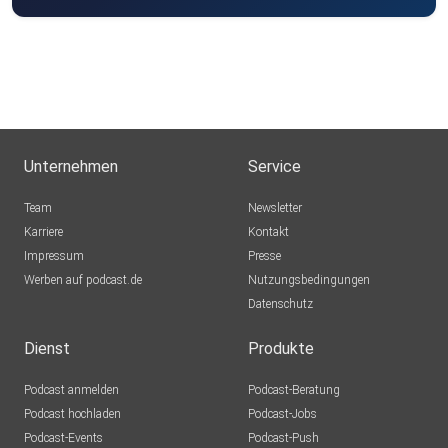
Unternehmen
Service
Team
Newsletter
Karriere
Kontakt
Impressum
Presse
Werben auf podcast.de
Nutzungsbedingungen
Datenschutz
Dienst
Produkte
Podcast anmelden
Podcast-Beratung
Podcast hochladen
Podcast-Jobs
Podcast-Events
Podcast-Push