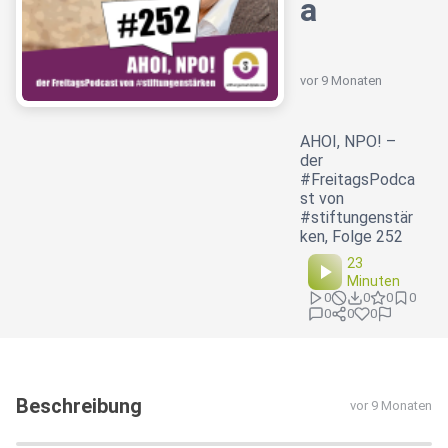
a
vor 9 Monaten
AHOI, NPO! –
der
#FreitagsPodca
st von
#stiftungenstär
ken, Folge 252
23
Minuten
0
0
0
0
0
0
0
Beschreibung
vor 9 Monaten