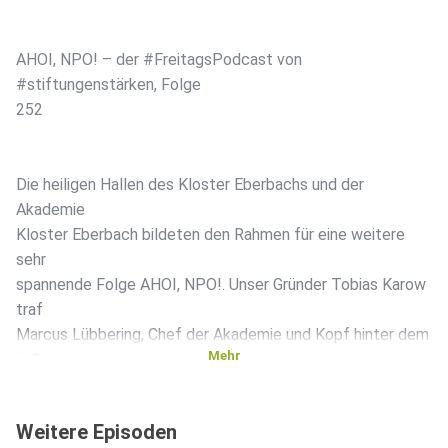
AHOI, NPO! – der #FreitagsPodcast von
#stiftungenstärken, Folge
252
Die heiligen Hallen des Kloster Eberbachs und der
Akademie
Kloster Eberbach bildeten den Rahmen für eine weitere
sehr
spannende Folge AHOI, NPO!. Unser Gründer Tobias Karow
traf
Marcus Lübbering, Chef der Akademie und Kopf hinter dem
Mehr
äußerst
zeitgemäßen Akademie-Programm. Mit ihm sprach er über
das
Weitere Episoden
Sichtbarsein von Stiftungshandeln, und warum Stiftungen