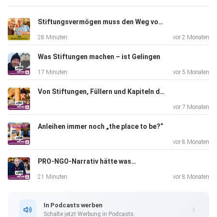
so
wichtig sind für eine resiliente Gesellschaft. Ein Podcast
Stiftungsvermögen muss den Weg vom Verwalten zum Gestalten finden
also
28 Minuten
vor 2 Monaten
mit Flughöhe, aber von oben sortiert es sich manchmal
einfach
Was Stiftungen machen – ist Gelingen
besser.
17 Minuten
vor 5 Monaten
Von Stiftungen, Füllern und Kapiteln des Gelingens
vor 7 Monaten
Anleihen immer noch „the place to be?“
vor 8 Monaten
PRO-NGO-Narrativ hätte was…
21 Minuten
vor 8 Monaten
In Podcasts werben
Schalte jetzt Werbung in Podcasts.