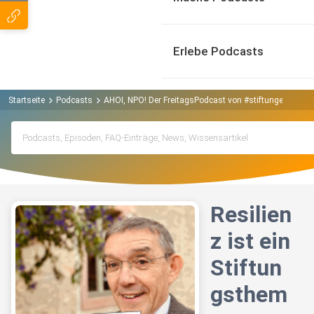
Erlebe Podcasts
Startseite
Podcasts
AHOI, NPO! Der FreitagsPodcast von #stiftungenstärk
Resilien
z ist ein
Stiftun
gsthem