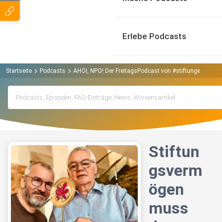
Erlebe Podcasts
Startseite
Podcasts
AHOI, NPO! Der FreitagsPodcast von #stiftungenstärk
Stiftun
gsverm
ögen
muss