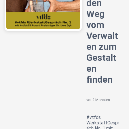
den
Weg
vom
Verwalt
en zum
Gestalt
en
finden
vor 2 Monaten
#vtfds
WerkstattGespr
äch No. 1 mit