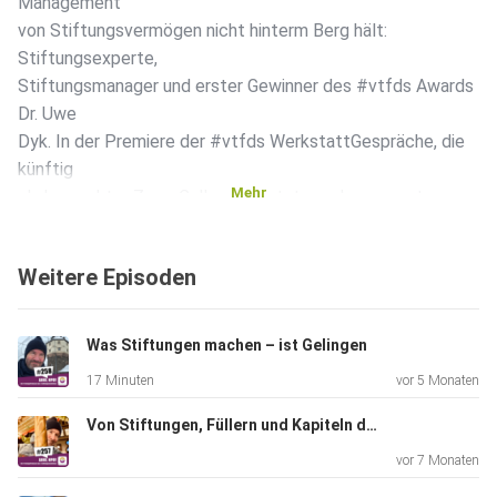
Management
von Stiftungsvermögen nicht hinterm Berg hält:
Stiftungsexperte,
Stiftungsmanager und erster Gewinner des #vtfds Awards
Dr. Uwe
Dyk. In der Premiere der #vtfds WerkstattGespräche, die
künftig
Mehr
als kompakter ZoomCall aufgesetzt werden, spannte er
den Bogen
einmal ganz breit: Mache eine Bestandsaufnahme, setze
Weitere Episoden
Dir ein
Anlageziel, gehe an das Wie entlang Deiner Möglichkeiten
heran.
Was Stiftungen machen – ist Gelingen
Wir nehmen es vorweg: Ein #vtfds WerkstattGespräch wie
17 Minuten
vor 5 Monaten
ein Wake
up Call für Stiftungsverantwortliche.
Von Stiftungen, Füllern und Kapiteln des Gelingens
vor 7 Monaten