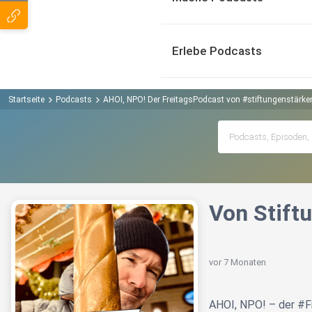
Erlebe Podcasts
Startseite
Podcasts
AHOI, NPO! Der FreitagsPodcast von #stiftungenstärk
Von Stiftu
vor 7 Monaten
AHOI, NPO! – der #F