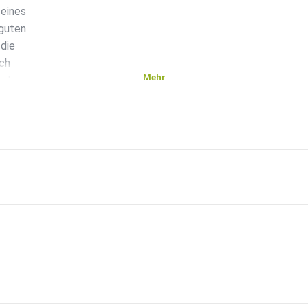
 eines
 guten
 die
och
Mehr
och was.