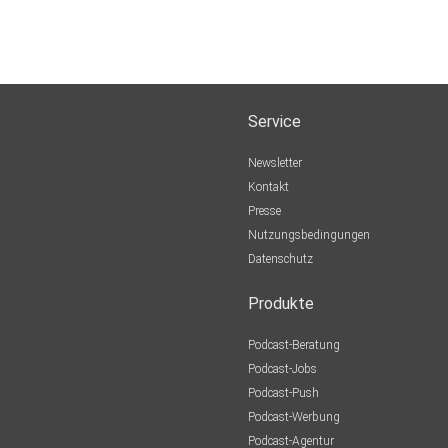
Service
Newsletter
Kontakt
Presse
Nutzungsbedingungen
Datenschutz
Produkte
Podcast-Beratung
Podcast-Jobs
Podcast-Push
Podcast-Werbung
Podcast-Agentur