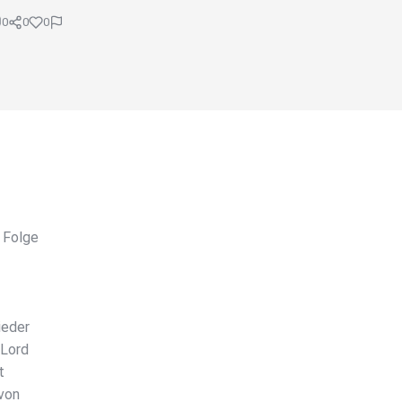
0
0
0
 Folge
ieder
 Lord
t
 von