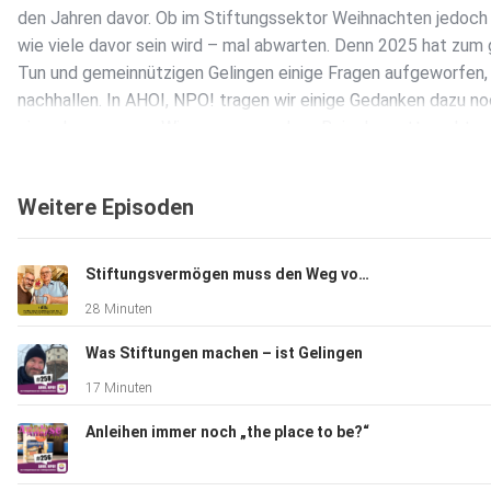
den Jahren davor. Ob im Stiftungssektor Weihnachten jedoch
wie viele davor sein wird – mal abwarten. Denn 2025 hat zum
Tun und gemeinnützigen Gelingen einige Fragen aufgeworfen,
nachhallen. In AHOI, NPO! tragen wir einige Gedanken dazu n
einmal zusammen. Wir sagen es mal so: Beim Lametta geht n
Weitere Episoden
Stiftungsvermögen muss den Weg vom Verwalten zum Gestalten finden
28 Minuten
Was Stiftungen machen – ist Gelingen
17 Minuten
Anleihen immer noch „the place to be?“