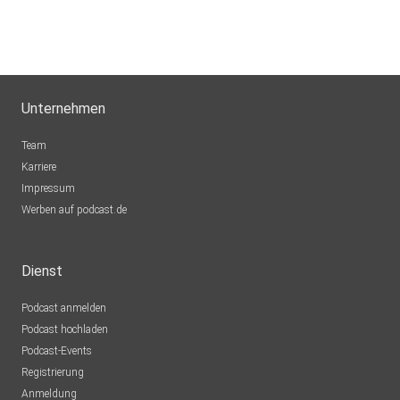
Unternehmen
Team
Karriere
Impressum
Werben auf podcast.de
Dienst
Podcast anmelden
Podcast hochladen
Podcast-Events
Registrierung
Anmeldung