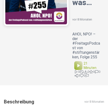
was…
vor 8 Monaten
AHOI, NPO! –
der
#FreitagsPodca
st von
#stiftungenstär
ken, Folge 255
21
Minuten
0
0
0
0
0
0
Beschreibung
vor 8 Monaten