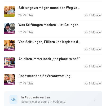
#sokoms25 haben wir in der neusten Folge von AHOI, NPO!
Stiftungsvermögen muss den Weg vom Verwalten zum Gestalten finden
verdichtet, aber da kommt noch mehr.
28 Minuten
vor 2 Monaten
Was Stiftungen machen – ist Gelingen
17 Minuten
vor 5 Monaten
Von Stiftungen, Füllern und Kapiteln des Gelingens
vor 7 Monaten
Anleihen immer noch „the place to be?“
vor 8 Monaten
Endowment heißt Verantwortung
17 Minuten
vor 9 Monaten
In Podcasts werben
Schalte jetzt Werbung in Podcasts.