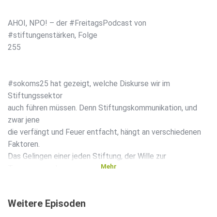
AHOI, NPO! – der #FreitagsPodcast von
#stiftungenstärken, Folge
255
#sokoms25 hat gezeigt, welche Diskurse wir im
Stiftungssektor
auch führen müssen. Denn Stiftungskommunikation, und
zwar jene
die verfängt und Feuer entfacht, hängt an verschiedenen
Faktoren.
Das Gelingen einer jeden Stiftung, der Wille zur
Mehr
Transparenz, der
Mut sich anfassbar zu machen, das alles spielt zusammen
und ist
Weitere Episoden
das Rückgrat kommunikativen Bemühens. Unsere ersten
Learnings aus