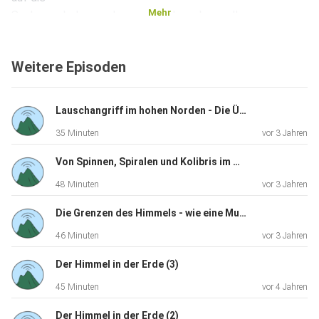
Mehr
Suche nach dem verlorenen Gold machen sollen...
Weitere Episoden
Lauschangriff im hohen Norden - Die Überreste früherer Radarspionage auf Island
35 Minuten
vor 3 Jahren
Von Spinnen, Spiralen und Kolibris im Wüstensand
48 Minuten
vor 3 Jahren
Die Grenzen des Himmels - wie eine Musikerfamilie zu neuen Ufern aufbrach
46 Minuten
vor 3 Jahren
Der Himmel in der Erde (3)
45 Minuten
vor 4 Jahren
Der Himmel in der Erde (2)