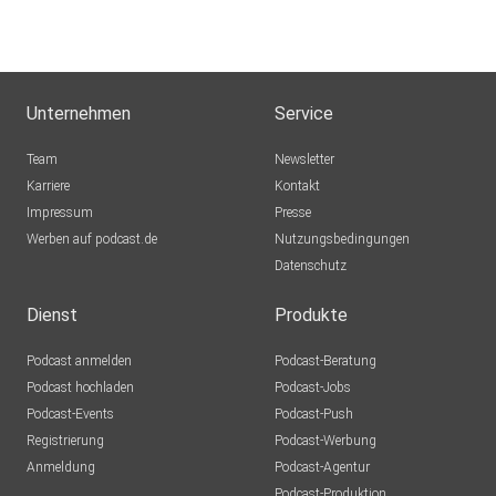
Unternehmen
Service
Team
Newsletter
Karriere
Kontakt
Impressum
Presse
Werben auf podcast.de
Nutzungsbedingungen
Datenschutz
Dienst
Produkte
Podcast anmelden
Podcast-Beratung
Podcast hochladen
Podcast-Jobs
Podcast-Events
Podcast-Push
Registrierung
Podcast-Werbung
Anmeldung
Podcast-Agentur
Podcast-Produktion