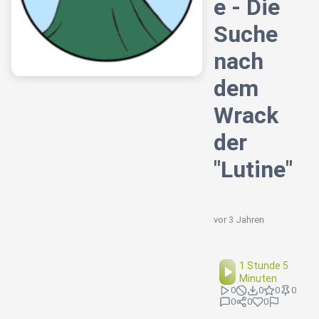
e - Die
Suche
nach
dem
Wrack
der
"Lutine"
vor 3 Jahren
1 Stunde 5
Minuten
0
0
0
0
0
0
0