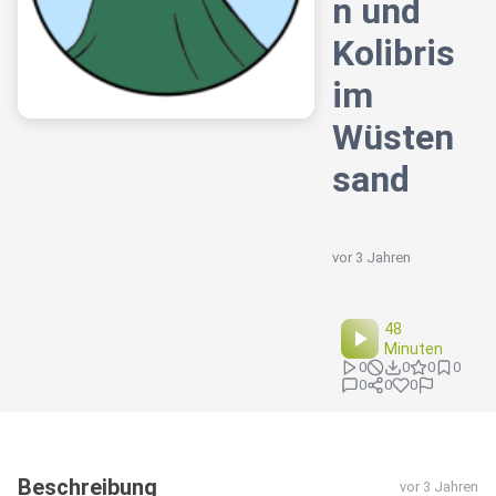
n und
Kolibris
im
Wüsten
sand
vor 3 Jahren
48
Minuten
0
0
0
0
0
0
0
Beschreibung
vor 3 Jahren