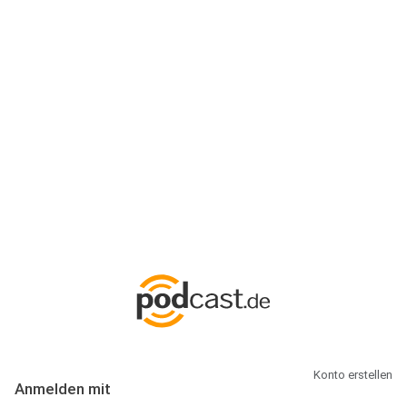
Anmeldung
Hallo Podcast-Hörer! Melde dich hier an. Dich erwarten 1 Million
abonnierbare Podcasts und alles, was Du rund um Podcasting
wissen musst.
Konto erstellen
Anmelden mit