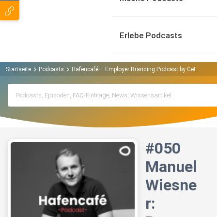
Erlebe Podcasts
Startseite
Podcasts
Hafencafé – Employer Branding Podcast by Get On Bo
#050
Manuel
Wiesne
r: