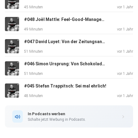
Coronakrise
45 Minuten
vor 1 Jahr
als Erfolgsbooster zu nutzen und wieso sie gleichzeitig
raketisch
#048 Joël Mattle: Feel-Good-Management war gestern!
gut und katastrophal schlecht sind.
49 Minuten
vor 1 Jahr
#047 David Luyet: Von der Zeitungsanzeige zum Talentpool
51 Minuten
vor 1 Jahr
#046 Simon Ursprung: Von Schokoladenträumen zur Delica-Realität
51 Minuten
vor 1 Jahr
#045 Stefan Trappitsch: Sei mal ehrlich!
48 Minuten
vor 1 Jahr
In Podcasts werben
Schalte jetzt Werbung in Podcasts.