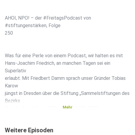
AHOI, NPO! – der #FreitagsPodcast von
#stiftungenstärken, Folge
250
Was für eine Perle von einem Podcast, wir halten es mit
Hans-Joachim Friedrich, an manchen Tagen sei ein
Superlativ
erlaubt. Mit Friedbert Damm sprach unser Gründer Tobias
Karow
jüngst in Dresden über die Stiftung „Sammelstiftungen des
Bezirks
Mehr
Dresden“, und diese 250te Folge AHOI, NPO! wurde eine
Reise durch
deutsche Landes- und Stiftungsgeschichte, Friedbert
Weitere Episoden
Damm zitierte