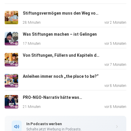
bei Tee und Gebäck sogar einen DDR-Gesetzestext. Eines
wurde im
Stiftungsvermögen muss den Weg vom Verwalten zum Gestalten finden
Gespräch überdeutlich: Stiftungen gehören zu
28 Minuten
vor 2 Monaten
Deutschlands DNA,
wer sich heute die deutsche Stiftungslandschaft
Was Stiftungen machen – ist Gelingen
wegdenkt, hat aus
17 Minuten
vor 5 Monaten
der Geschichte nichts gelernt.
Von Stiftungen, Füllern und Kapiteln des Gelingens
vor 7 Monaten
Anleihen immer noch „the place to be?“
vor 8 Monaten
PRO-NGO-Narrativ hätte was…
21 Minuten
vor 8 Monaten
In Podcasts werben
Schalte jetzt Werbung in Podcasts.