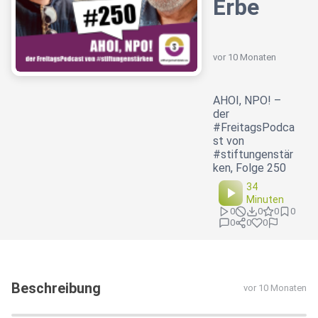
Erbe
vor 10 Monaten
AHOI, NPO! –
der
#FreitagsPodca
st von
#stiftungenstär
ken, Folge 250
34
Minuten
0
0
0
0
0
0
0
Beschreibung
vor 10 Monaten