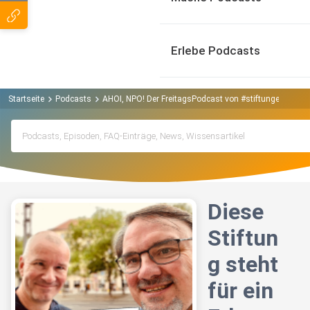
Erlebe Podcasts
Startseite
Podcasts
AHOI, NPO! Der FreitagsPodcast von #stiftungenstärk
Diese
Stiftun
g steht
für ein