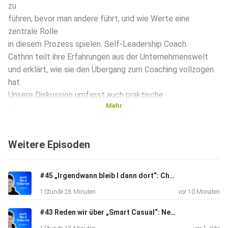
zu
führen, bevor man andere führt, und wie Werte eine
zentrale Rolle
in diesem Prozess spielen. Self-Leadership Coach
Cathrin teilt ihre Erfahrungen aus der Unternehmenswelt
und erklärt, wie sie den Übergang zum Coaching vollzogen
hat.
Unsere Diskussion umfasst auch praktische
Mehr
Schritte zur Selbstführung, die Relevanz für alle
Lebensbereiche und die zeitlose Natur dieser Fähigkeit.
Zudem
Weitere Episoden
wird die Bedeutung von Reflexion und Dankbarkeit
hervorgehoben,
um ein erfülltes Leben zu führen.
#45 „Irgendwann bleib I dann dort“: Christina und Verena über das Leben im Ausland – und Reisen, die man nicht bucht, sondern wagt
1 Stunde 28 Minuten
vor 10 Monaten
Takeaways
#43 Reden wir über „Smart Casual“: Newsletter, Netzwerk, Next Level – Journalismus neu gedacht mit Elisabeth Oberndorfer