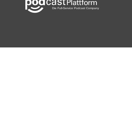
(Affiliate Links / Bezahlte Werbung)
Viel Spaß und Inspiration beim Anhören!
Dein Host,
Thomas Sommeregger
Connecting the like-minded. 30march
RADIO ist der Podcast mit Thomas Sommeregger. Ein
Podcast, der seine Hörerinnen und Hörer nicht nur zum
Denken
anregen, sondern auch zum Handeln und Entscheiden
führen soll.
Gespräche, Gedanken und Erfahrungen aus work life &