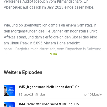
verlorenes Audiotagebuch vom Kilimandscharo. Ein
Abenteuer, auf das ich im Jahr 2023 eingelassen habe.
Wie, und ob überhaupt, ich damals an einem Samstag, in
den Morgenstunden des 14. Jänner, am höchsten Punkt
Afrikas stand, und damit erfolgreich den Gipfel des Kibo
am Uhuru Peak in 5.895 Metern Höhe erreicht
habe… Begleite mich akustisch, vom Einpacken in Salzburg
Mehr
bis zum
Chillout auf Sansibar, und erlebe mit, wie ich mich einmal
mehr
Weitere Episoden
auf ein neues Erlebnis einlasse: Einen neuen Kontinent,
neue
Menschen, sprichwörtlich unbekanntes Terrain mit fünf
#45 „Irgendwann bleib I dann dort“: Christina und Verena über das Leben im Ausland – und Reisen, die man nicht bucht, sondern wagt
Vegetationszonen in sieben Tagen. Und schließlich die
1 Stunde 28 Minuten
vor 10 Monaten
Herausforderung, einen der Seven Summits zu bewältigen.
#44 Reden wir über Selbstführung: Coach Cathrin Niehues über die Transformation vom Funktionieren zum Gestalten