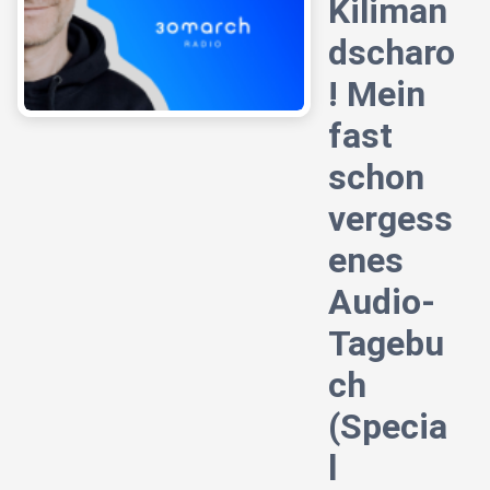
Kiliman
dscharo
! Mein
fast
schon
vergess
enes
Audio-
Tagebu
ch
(Specia
l