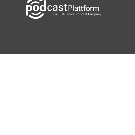
30march RADIO: Ein Podcast, den mein jüngeres Ich sehr
gerne gehört hätte.
Theme Music by Mona Wonderlick
Free download: http://bit.ly/free-range-download
DISCLAIMER: Dieser Podcast dient zur Information
und Unterhaltung. Er ist nicht als Gesundheits- oder
Ernährungsberatung zu verstehen. Kontaktiere Profis in all
diesen
Bereichen und gehe sorgsam mit deiner Gesundheit und
deinem
Körper um. Du haftest selbst für deine Handlungen.