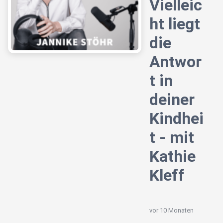
Vielleic
ht liegt
die
Antwor
t in
deiner
Kindhei
t - mit
Kathie
Kleff
vor 10 Monaten