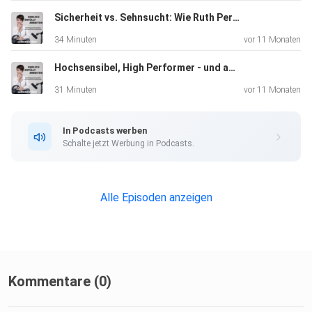
verstehen und den Mut zu finden, dich beruflich wirklich neu
auszurichten.
Sicherheit vs. Sehnsucht: Wie Ruth Peraccini-Liechti nach 27 Jahren den Mut fand, ihren Lebenstraum umzusetzen
34 Minuten
vor 11 Monaten
Hochsensibel, High Performer - und am Limit? So findest du zurück in die Balance - mit Nora Dietrich
31 Minuten
vor 11 Monaten
In Podcasts werben
Schalte jetzt Werbung in Podcasts.
Alle Episoden anzeigen
Kommentare (0)