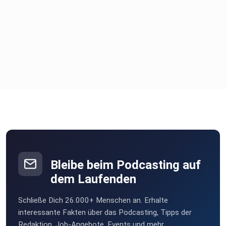
https://saratheile.de/kostenlos/
Mehr zu KörperGefühl Emotionsarbeit mit dem inneren
Kind:
Bleibe beim Podcasting auf
dem Laufenden
Kennst du ständige innere Anspannung oder Angst?
Schließe Dich 26.000+ Menschen an. Erhalte
interessante Fakten über das Podcasting, Tipps der
Redaktion, Job-Angebote, Events und mehr.