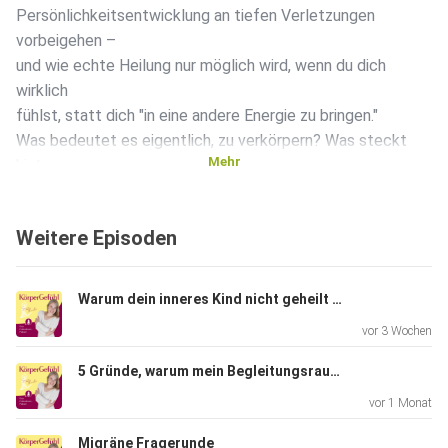
Persönlichkeitsentwicklung an tiefen Verletzungen
vorbeigehen –
und wie echte Heilung nur möglich wird, wenn du dich
wirklich
fühlst, statt dich "in eine andere Energie zu bringen."
Was bedeutet es eigentlich, zu verkörpern? Was steckt
Mehr
hinter
diesem Begriff, jenseits von Power-Posing und
Spiegelarbeit? Und
Weitere Episoden
warum braucht es manchmal zuerst Mut zum Schmerz,
bevor es leicht
wird?
Warum dein inneres Kind nicht geheilt werden will
vor 3 Wochen
Wenn du spürst, dass reine Mindset-Arbeit dich nicht
5 Gründe, warum mein Begleitungsraum An Deiner Seite anders funktioniert als klassische Programme im psychotherapeutischen Bereich
weiterbringt
vor 1 Monat
– diese Folge ist für dich.
Migräne Fragerunde