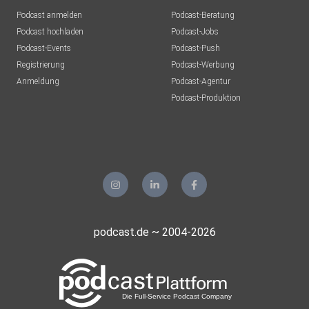
c4f13BDQ7a9
Podcast anmelden
Podcast-Beratung
Podcast hochladen
Podcast-Jobs
Podcast-Events
Podcast-Push
Registrierung
Podcast-Werbung
Anmeldung
Podcast-Agentur
Podcast-Produktion
==============Medizinischer
Disclaimer=============== Die Inhalte
des Podcasts dienen Informationszwecken. Die Inhalte
ersetzen
keine medizinische oder psychotherapeutische Beratung.
Die
HörerInnen tragen die Eigenverantwortung für ihren Körper.
podcast.de ~ 2004-2026