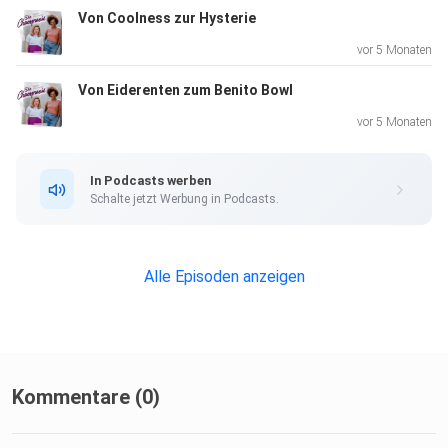
Von Coolness zur Hysterie
„Kleine Momente in der großen
vor 5 Monaten
Stadt“: https://www.rowohlt.de/buch/linda-rachel-sabiers-
Von Eiderenten zum Benito Bowl
kleine-momente-in-der-grossen-stadt-9783499015632
vor 5 Monaten
In Podcasts werben
Schalte jetzt Werbung in Podcasts.
Alle Episoden anzeigen
Kommentare (0)