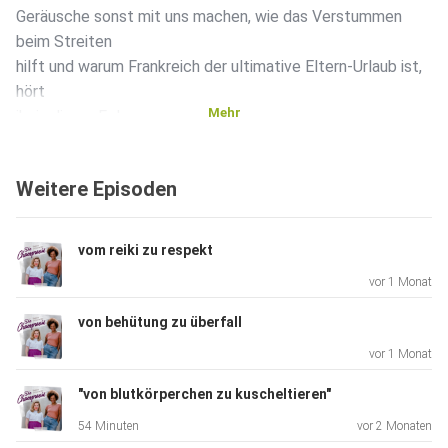
Geräusche sonst mit uns machen, wie das Verstummen
beim Streiten
hilft und warum Frankreich der ultimative Eltern-Urlaub ist,
hört
Mehr
ihr in dieser Folge.
Weitere Episoden
shownotes:
vom reiki zu respekt
vor 1 Monat
Formel 1 Feature:
von behütung zu überfall
https://www.ardaudiothek.de/episode/urn:ard:episode:19a
vor 1 Monat
ea56f57d5068c/
"von blutkörperchen zu kuscheltieren"
54 Minuten
vor 2 Monaten