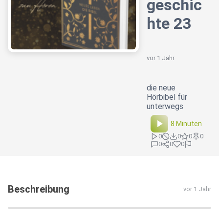
geschic
hte 23
vor 1 Jahr
die neue
Hörbibel für
unterwegs
8 Minuten
0
0
0
0
0
0
0
Beschreibung
vor 1 Jahr