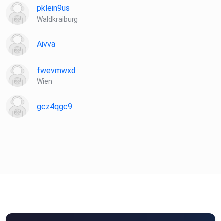
pklein9us
Waldkraiburg
Aivva
fwevmwxd
Wien
gcz4qgc9