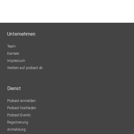
Unternehmen
Team
Karriere
Impressum
Werben auf podcast.de
Dienst
Podcast anmelden
Podcast hochladen
Podcast-Events
Registrierung
Anmeldung