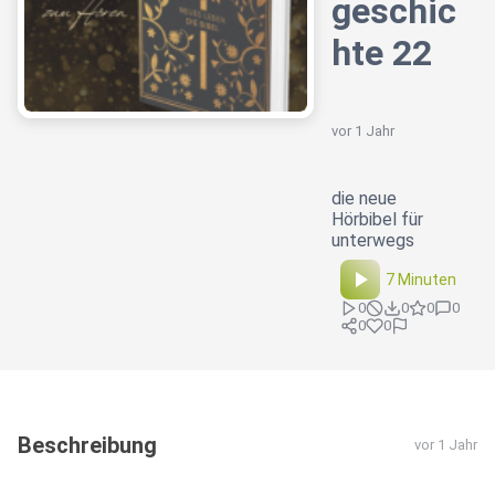
geschic
hte 22
vor 1 Jahr
die neue
Hörbibel für
unterwegs
7 Minuten
0
0
0
0
0
0
Beschreibung
vor 1 Jahr