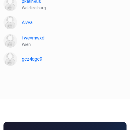
pklein9us
Waldkraiburg
Aivva
fwevmwxd
Wien
gcz4qgc9