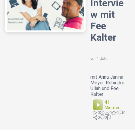
Intervie
w mit
Fee
Kalter
vor 1 Jahr
mit Anna Janina
Meyer, Robindro
Ullah und Fee
Kalter
41
Minuten
0
0
0
0
0
0