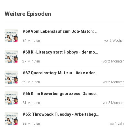
Weitere Episoden
#69 Vom Lebenslauf zum Job-Match: Wie du KI als echten Sparringspartner nutzt
____________
34 Minuten
vor 2 Wochen
#68 KI-Literacy statt Hobbys - der moderne Lebenslauf im Check
Findet hier unsere aktuellen Werbepartner:
27 Minuten
vor 2 Monaten
#67 Quereinstieg: Mut zur Lücke oder Karriere-Selbstmord?
https://linktr.ee/Workolution
29 Minuten
vor 2 Monaten
#66 KI im Bewerbungsprozess: Gamechanger oder Risiko?
____________
31 Minuten
vor 3 Monaten
#65: Throwback Tuesday - Arbeitsbegriffe der Vergangenheit
Ihr habt Fragen an Anna & Robindro oder wollt ihnen
33 Minuten
vor 1 Jahr