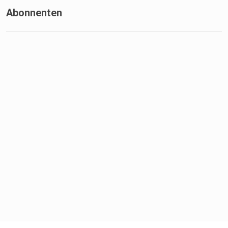
Abonnenten
Hosted on Acast. See acast.com/privacy for more
information.