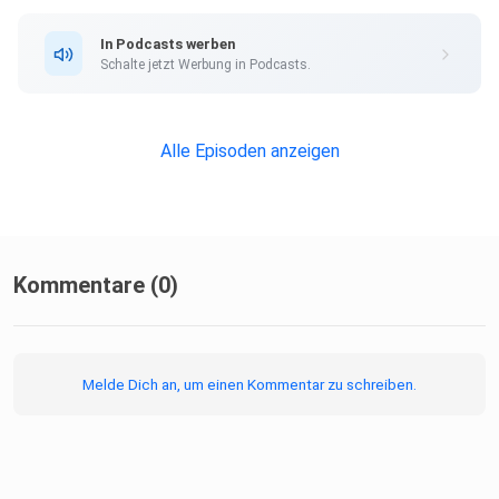
schreiben
wie gut euch der Podcast gefällt, dann schreibt einfach
In Podcasts werben
eine Mail
Schalte jetzt Werbung in Podcasts.
an workolution@trendence.com
Alle Episoden anzeigen
Oder meldet euch bei den beiden per LinkedIn:
Anna Janina Meyer
Kommentare (0)
Robindro Ullah
Melde Dich an, um einen Kommentar zu schreiben.
Des Weiteren könnt ihr den Podcast auf allen Portalen der
FUNKE
Medien Gruppe und überall wo es Podcasts gibt finden.