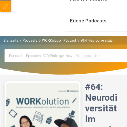
Erlebe Podcasts
Startseite
Podcasts
WORKolution Podcast
#64: Neurodiversität im Interv
#64:
Neurodi
versität
im