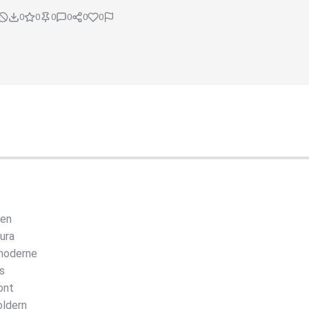
0
0
0
0
0
0
ten
ura
 moderne
s
ont
oldern