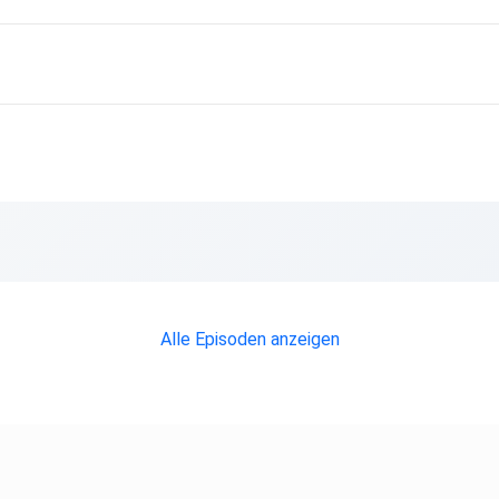
r
ärke
Alle Episoden anzeigen
und