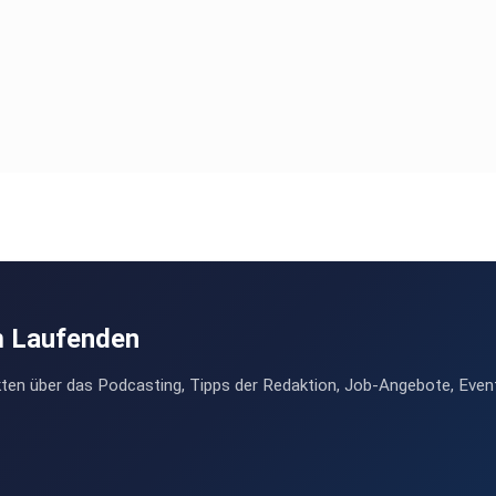
m Laufenden
ten über das Podcasting, Tipps der Redaktion, Job-Angebote, Even
onym