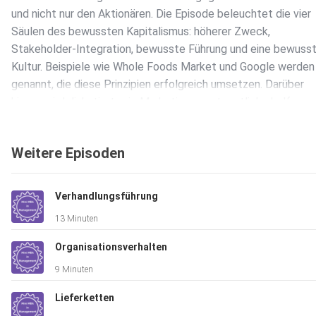
und nicht nur den Aktionären. Die Episode beleuchtet die vier
Säulen des bewussten Kapitalismus: höherer Zweck,
Stakeholder-Integration, bewusste Führung und eine bewuss
Kultur. Beispiele wie Whole Foods Market und Google werden
genannt, die diese Prinzipien erfolgreich umsetzen. Darüber
hinaus wird diskutiert, wie Marketingverantwortliche helfen
können, diese Konzepte innerhalb ihrer Unternehmen zu förder
Die Episode endet mit einer Reflexion über die wichtigsten
Weitere Episoden
Erkenntnisse der gesamten Staffel und stellt heraus, das der
Mini MBA in Management von Helen Edwards sich besonders 
Marketingprofis, die Führungsambitionen haben, richtet.
Verhandlungsführung
13 Minuten
Organisationsverhalten
9 Minuten
Wichtige Erkenntnisse:
Lieferketten