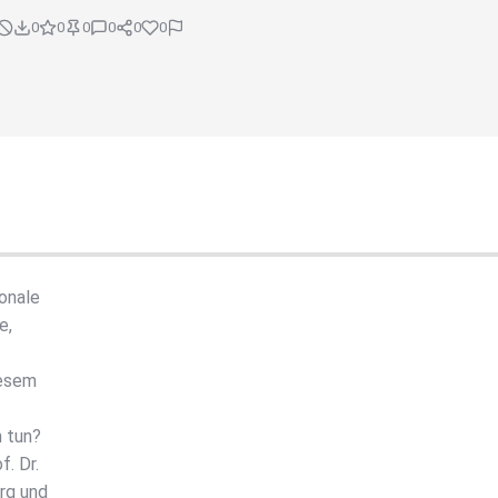
0
0
0
0
0
0
onale
e,
iesem
 tun?
. Dr.
rg und