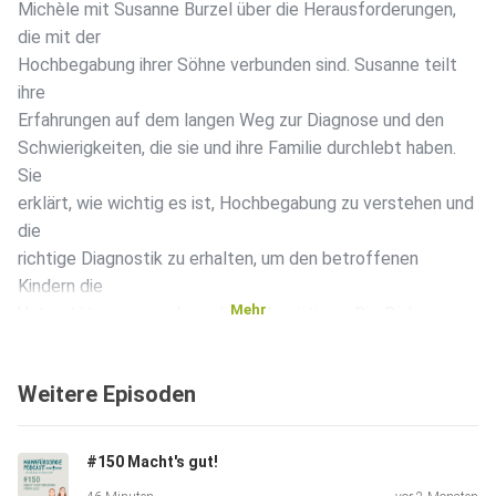
Michèle mit Susanne Burzel über die Herausforderungen,
die mit der
Hochbegabung ihrer Söhne verbunden sind. Susanne teilt
ihre
Erfahrungen auf dem langen Weg zur Diagnose und den
Schwierigkeiten, die sie und ihre Familie durchlebt haben.
Sie
erklärt, wie wichtig es ist, Hochbegabung zu verstehen und
die
richtige Diagnostik zu erhalten, um den betroffenen
Kindern die
Mehr
Unterstützung zu geben, die sie benötigen. Die Diskussion
beleuchtet auch die Denkweise von hochbegabten Kindern
und die
Weitere Episoden
Herausforderungen, die sie im schulischen Umfeld erleben.
In dieser
Episode wird die komplexe Thematik der Hochbegabung
#150 Macht's gut!
und deren