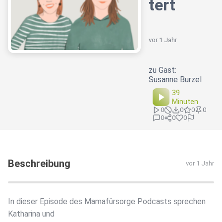
tert
vor 1 Jahr
zu Gast:
Susanne Burzel
39
Minuten
0
0
0
0
0
0
0
Beschreibung
vor 1 Jahr
In dieser Episode des Mamafürsorge Podcasts sprechen
Katharina und