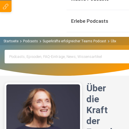
Erlebe Podcasts
Startseite
Podcasts
Superkräfte erfolgreicher Teams Podcast
Über die Kr
Über
die
Kraft
der