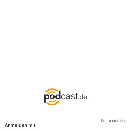
Anmeldung
Hallo Podcast-Hörer! Melde dich hier an. Dich erwarten 1 Million
abonnierbare Podcasts und alles, was Du rund um Podcasting
wissen musst.
Konto erstellen
Anmelden mit