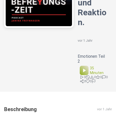
und
Reaktio
n.
vor 1 Jahr
Emotionen Teil
2
35
Minuten
0
0
0
0
0
0
Beschreibung
vor 1 Jahr