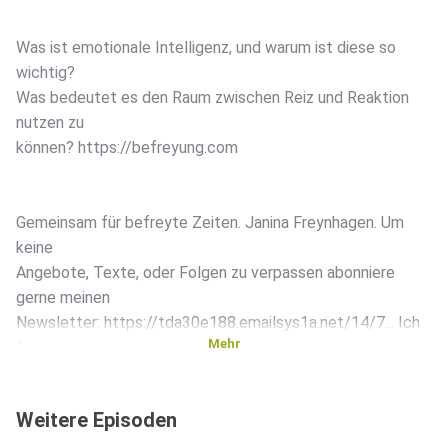
Was ist emotionale Intelligenz, und warum ist diese so
wichtig?
Was bedeutet es den Raum zwischen Reiz und Reaktion
nutzen zu
können? https://befreyung.com
Gemeinsam für befreyte Zeiten. Janina Freynhagen. Um
keine
Angebote, Texte, oder Folgen zu verpassen abonniere
gerne meinen
Newsletter: https://tda30e188.emailsys1a.net/14/7... Ich
Mehr
freu
mich, wenn du mir folgen magst: Meinem Telegramm-Kanal:
https://t.me/befreyungszeit
Weitere Episoden