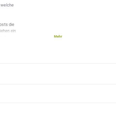
, welche
osts die
iehen ein
Mehr
lich