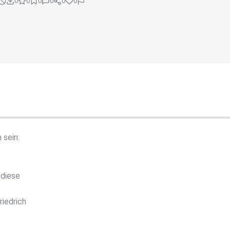
0
0
0
0
0
0
 sein:
 diese
riedrich