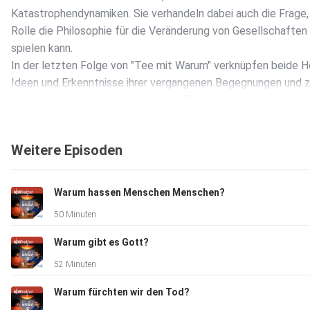
Katastrophendynamiken. Sie verhandeln dabei auch die Frage
Rolle die Philosophie für die Veränderung von Gesellschaften
spielen kann.
In der letzten Folge von "Tee mit Warum" verknüpfen beide H
Ideen und Erkenntnisse ihrer vergangenen Begegnungen und z
Resümee, inwieweit die zweijährige Podcast-Arbeit sie persön
verändert hat.
Weitere Episoden
Redaktion: Juliane Bergmann, Claudia Christophersen
Mail gern an: teemitwarum@ndr.de
Warum hassen Menschen Menschen?
50 Minuten
Literatur:
Alex Demirović: Der nonkonformistische Intellektuelle. Die
Warum gibt es Gott?
Entwicklung der Kritischen Theorie zur Frankfurter Schule.
52 Minuten
Suhrkamp, Frankfurt am Main 1999. Neuauflage: Mandelbaum,
Wien/Berlin 2023.
Warum fürchten wir den Tod?
tl;dr - Theorie-Podcast von und mit Alex Demirović: