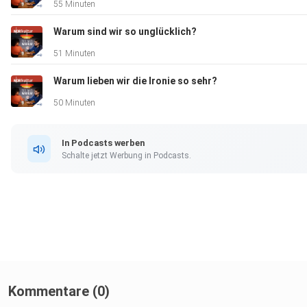
55 Minuten
https://www.rosalux.de/theoriepodcast
Ernst Bloch: Das Prinzip Hoffnung. Suhrkamp, Frankfurt am M
Warum sind wir so unglücklich?
1985.
51 Minuten
Warum lieben wir die Ironie so sehr?
Podcast-Tipp:
Innenwelt – der Psychologie-Podcast von WDR 5
50 Minuten
https://1.ard.de/innenwelt
In Podcasts werben
Schalte jetzt Werbung in Podcasts.
Kommentare (0)