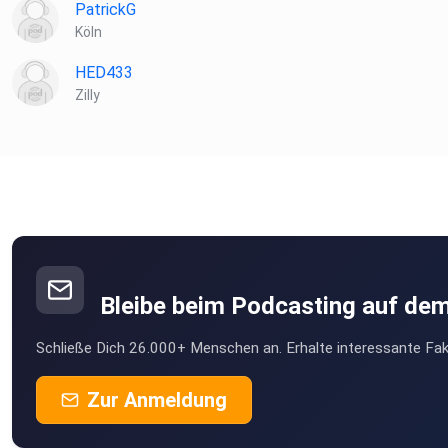
PatrickG
Köln
HED433
Zilly
Bleibe beim Podcasting auf de
Schließe Dich 26.000+ Menschen an. Erhalte interessante Fak
Zur Anmeldung