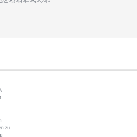
0
0
0
0
0
0
,
s
h
en zu
zu