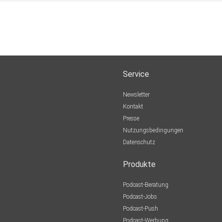
Service
llen
m Blog
Newsletter
Kontakt
Presse
Nutzungsbedingungen
Datenschutz
Produkte
Podcast-Beratung
Podcast-Jobs
Podcast-Push
Podcast-Werbung