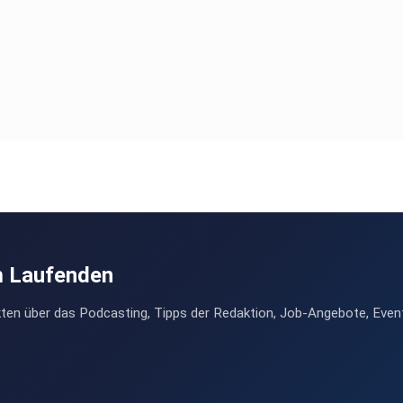
oxische
ch
zur
m Laufenden
ten über das Podcasting, Tipps der Redaktion, Job-Angebote, Even