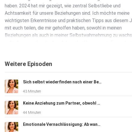
haben. 2024 hat mir gezeigt, wie zentral Selbstliebe und
Achtsamkeit für unsere Beziehungen sind. Ich möchte meine
wichtigsten Erkenntnisse und praktischen Tipps aus diesem J
mit euch teilen, die mir geholfen haben, sowohl in meinen
Beziehungen als auch in meiner Selbstwahrnehmung zu wachs
geht darum, authentisch zu leben, den Umgang mit Einsamkei
verstehen, Projektionen zu erkennen und wirklich zu begreifen
was im Leben zählt. Seid ihr bereit, mit mir auf eine Reise der
Weitere Episoden
Selbstentdeckung und Beziehungspflege zu gehen? Dann las
gemeinsam eintauchen!
Sich selbst wiederfinden nach einer Beziehung – Wer bin ich?
43 Minuten
Keine Anziehung zum Partner, obwohl er toll ist? Das steckt dahinter
44 Minuten
Emotionale Vernachlässigung: Ab wann sie beginnt und was dir hilft