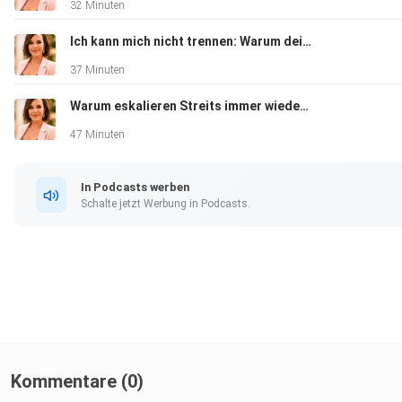
32 Minuten
In der heutigen Podcastfolge bespreche ich mit dir unter
anderem:
Ich kann mich nicht trennen: Warum dein Nervensystem dich festhält
37 Minuten
Warum eskalieren Streits immer wieder? In dieser Folge erfährst du den wahren Grund
47 Minuten
· Authentizität als Schlüssel
In Podcasts werben
zu gesunden Beziehungen
Schalte jetzt Werbung in Podcasts.
· Meine Erkenntnisse aus 2024,
die mich so sehr veränderten
Kommentare (0)