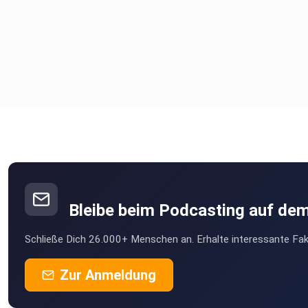
Ich habe für dich einen Onlinekurs, die Heldinnenreise. Diese
wunderschöne Reise gibt dir alle Tools mit an die Hand, um dir
dein selbstbestimmtes Leben aufzubauen. Du kannst deine t
Beziehung mehr und mehr loslassen und vor allem lernst du di
als Frau im tiefsten Kern kennen. Ausführliche Informationen 
Heldinnenreise erhältst du auf meiner
Homepage www.masterclass-of-mind.de
Bleibe beim Podcasting auf de
Schließe Dich 26.000+ Menschen an. Erhalte interessante Fak
Zur Anmeldung
Welche Gedanken hast du zu diesem Thema oder welche