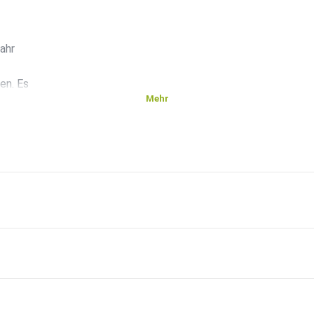
ahr
en. Es
Mehr
t zu
,
st uns