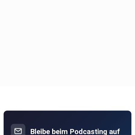
produziert von ⁠⁠⁠⁠⁠⁠⁠⁠⁠⁠⁠⁠⁠⁠⁠⁠⁠⁠⁠⁠⁠⁠⁠⁠⁠⁠⁠⁠⁠⁠⁠podcastly⁠⁠⁠⁠⁠⁠
Bleibe beim Podcasting auf