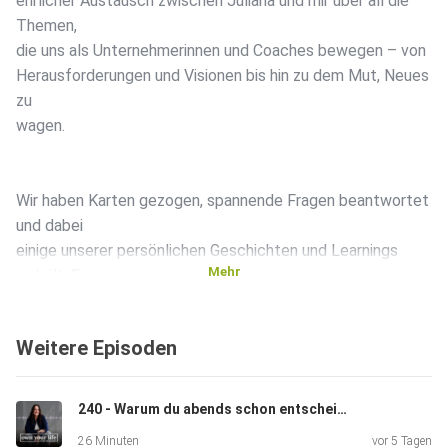
ehrlicher Austausch zwischen Juliana und mir über all die
Themen,
die uns als Unternehmerinnen und Coaches bewegen – von
Herausforderungen und Visionen bis hin zu dem Mut, Neues
zu
wagen.
Wir haben Karten gezogen, spannende Fragen beantwortet
und dabei
einige unserer persönlichen Geschichten und Learnings
Mehr
geteilt. Es
wird emotional, inspirierend und vielleicht auch ein bisschen
chaotisch – aber genau das macht den Reiz aus.
Weitere Episoden
Deine Steph
240 - Warum du abends schon entscheiden solltest, was morgen zählt
26 Minuten
vor 5 Tagen