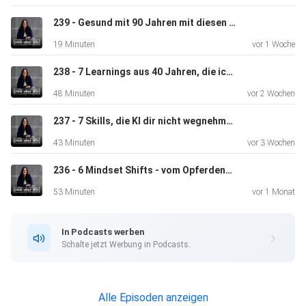
239 - Gesund mit 90 Jahren mit diesen 9 Dingen
19 Minuten
vor 1 Woche
Mehr von Juliana:
238 - 7 Learnings aus 40 Jahren, die ich schmerzhaft lernen musste
48 Minuten
vor 2 Wochen
Podcast: Powerful Me - Lebe dein Potenzial
237 - 7 Skills, die KI dir nicht wegnehmen kann
43 Minuten
vor 3 Wochen
236 - 6 Mindset Shifts - vom Opferdenken zu echter Ownership
Instagram: @juliana_kaefer
53 Minuten
vor 1 Monat
Website: https://julianakaefer.at
In Podcasts werben
Schalte jetzt Werbung in Podcasts.
Mit nur 15 Minuten pro Tag mental, emotional und
körperlich stark
Alle Episoden anzeigen