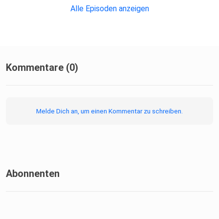
Alle Episoden anzeigen
produziert von ⁠⁠⁠⁠⁠⁠⁠⁠⁠⁠⁠⁠⁠⁠⁠⁠⁠⁠⁠⁠⁠⁠⁠⁠⁠⁠⁠⁠⁠podcastly⁠⁠⁠⁠⁠⁠
Kommentare (0)
Melde Dich an, um einen Kommentar zu schreiben.
Abonnenten