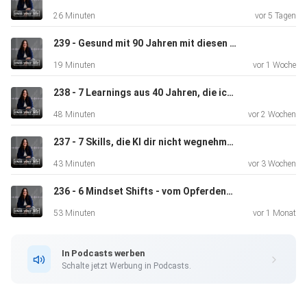
Deine Steph
26 Minuten
vor 5 Tagen
239 - Gesund mit 90 Jahren mit diesen 9 Dingen
19 Minuten
vor 1 Woche
238 - 7 Learnings aus 40 Jahren, die ich schmerzhaft lernen musste
OWN YOUR YEAR: ⁠⁠Jahresreflexion und -planung⁠⁠⁠
48 Minuten
vor 2 Wochen
237 - 7 Skills, die KI dir nicht wegnehmen kann
43 Minuten
vor 3 Wochen
236 - 6 Mindset Shifts - vom Opferdenken zu echter Ownership
Fragen oder Feedback? Schreib mir bei Instagram:
53 Minuten
vor 1 Monat
⁠⁠⁠⁠⁠⁠⁠⁠⁠⁠⁠⁠⁠⁠⁠⁠⁠@queen.of.routine⁠⁠⁠⁠⁠⁠⁠⁠⁠⁠⁠⁠⁠⁠⁠⁠⁠⁠⁠⁠⁠⁠⁠⁠⁠⁠⁠⁠⁠
In Podcasts werben
Schalte jetzt Werbung in Podcasts.