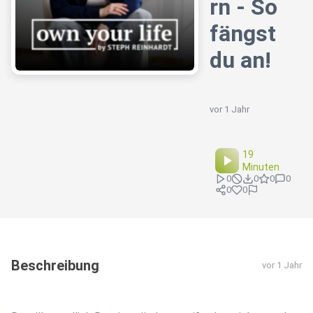
rn - So
fängst
du an!
vor 1 Jahr
19
Minuten
0
0
0
0
0
0
Beschreibung
vor 1 Jahr