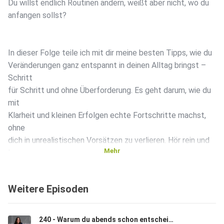
Du willst endlich Routinen ändern, weißt aber nicht, wo du
anfangen sollst?
In dieser Folge teile ich mit dir meine besten Tipps, wie du
Veränderungen ganz entspannt in deinen Alltag bringst –
Schritt
für Schritt und ohne Überforderung. Es geht darum, wie du
mit
Klarheit und kleinen Erfolgen echte Fortschritte machst,
ohne
dich in unrealistischen Vorsätzen zu verlieren. Hör rein und
Mehr
lass
uns gemeinsam herausfinden, wie du deine Ziele erreichst,
ohne
Weitere Episoden
den Spaß am Leben zu verlieren!
240 - Warum du abends schon entscheiden solltest, was morgen zählt