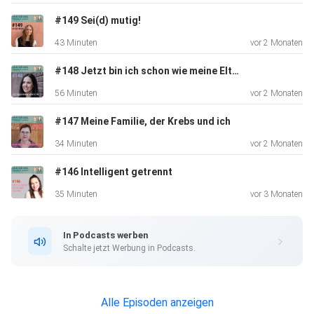
Schwierigkeiten und thematisiert die Herausforderungen,
#149 Sei(d) mutig!
die viele
43 Minuten
vor 2 Monaten
Familien in ähnlichen Situationen erleben. Die Rolle von
Versicherungen, gesellschaftlichen Strukturen und der
#148 Jetzt bin ich schon wie meine Eltern
Notwendigkeit
56 Minuten
vor 2 Monaten
von Solidarität und Unterstützung wird kritisch hinterfragt.
Es
#147 Meine Familie, der Krebs und ich
wird betont, wie wichtig Inklusion und Teilhabe für Kinder
34 Minuten
vor 2 Monaten
sind und
#146 Intelligent getrennt
wie einfache solidarische Handlungen im Alltag einen
großen
35 Minuten
vor 3 Monaten
Unterschied machen können.
In Podcasts werben
Schalte jetzt Werbung in Podcasts.
Alle Episoden anzeigen