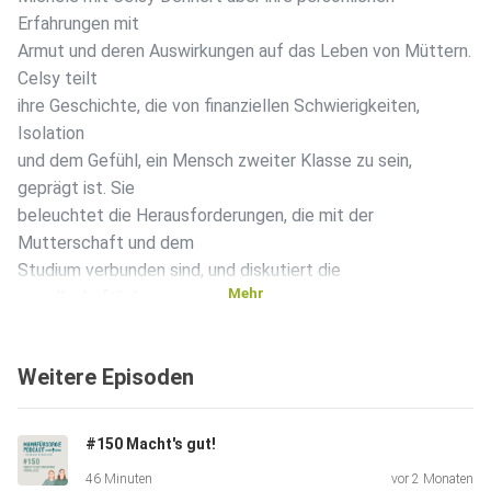
Erfahrungen mit
Armut und deren Auswirkungen auf das Leben von Müttern.
Celsy teilt
ihre Geschichte, die von finanziellen Schwierigkeiten,
Isolation
und dem Gefühl, ein Mensch zweiter Klasse zu sein,
geprägt ist. Sie
beleuchtet die Herausforderungen, die mit der
Mutterschaft und dem
Studium verbunden sind, und diskutiert die
Mehr
gesellschaftliche
Wahrnehmung von Armut und die Notwendigkeit von
Solidarität. In
Weitere Episoden
dieser tiefgreifenden Diskussion wird die Realität der
Armutsbetroffenheit in Deutschland beleuchtet,
insbesondere im
#150 Macht's gut!
Kontext von Familien und Müttern. Celsy Dehnert teilt ihre
46 Minuten
vor 2 Monaten
persönlichen Erfahrungen mit Krankheit und finanziellen