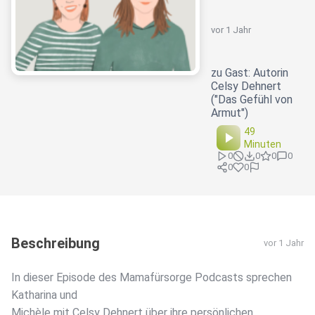
vor 1 Jahr
zu Gast: Autorin
Celsy Dehnert
("Das Gefühl von
Armut")
49
Minuten
0
0
0
0
0
0
Beschreibung
vor 1 Jahr
In dieser Episode des Mamafürsorge Podcasts sprechen
Katharina und
Michèle mit Celsy Dehnert über ihre persönlichen