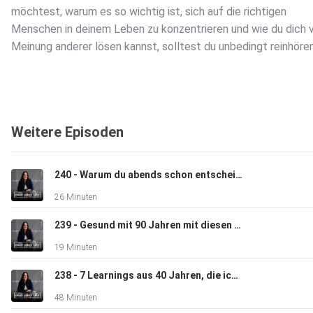
möchtest, warum es so wichtig ist, sich auf die richtigen
Menschen in deinem Leben zu konzentrieren und wie du dich 
Meinung anderer lösen kannst, solltest du unbedingt reinhöre
Deine Steph
Weitere Episoden
240 - Warum du abends schon entscheiden solltest, was morgen zählt
26 Minuten
zur OYLA: https://steph-reinhardt.de/oyla
239 - Gesund mit 90 Jahren mit diesen 9 Dingen
19 Minuten
Fragen oder Feedback? Schreib mir bei Instagram:
⁠⁠⁠⁠⁠⁠@queen.of.routine⁠⁠⁠⁠⁠⁠⁠⁠⁠⁠⁠⁠⁠⁠⁠⁠⁠⁠
238 - 7 Learnings aus 40 Jahren, die ich schmerzhaft lernen musste
48 Minuten