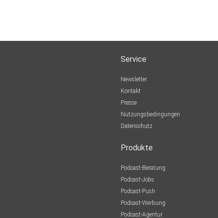
Service
Newsletter
Kontakt
Presse
Nutzungsbedingungen
Datenschutz
Produkte
Podcast-Beratung
Podcast-Jobs
Podcast-Push
Podcast-Werbung
Podcast-Agentur