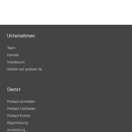
Unternehmen
Team
Karriere
Impressum
Werben auf podcast.de
Dienst
Podcast anmelden
Podcast hochladen
Podcast-Events
Registrierung
Anmeldung