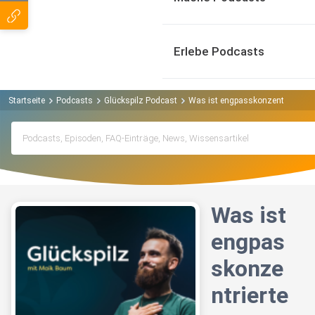
Erlebe Podcasts
Startseite
Podcasts
Glückspilz Podcast
Was ist engpasskonzentriertes 
Was ist
engpas
skonze
ntrierte