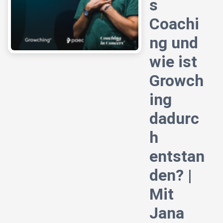
s
Coachi
ng und
wie ist
Growch
ing
dadurc
h
entstan
den? |
Mit
Jana