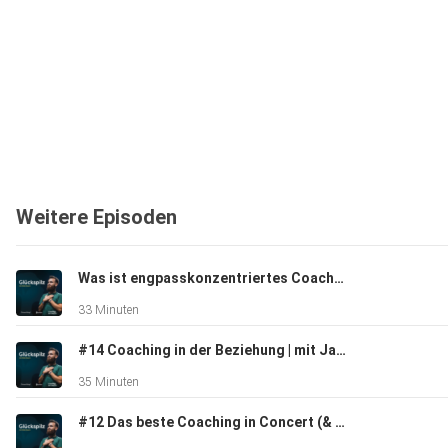
Weitere Episoden
Was ist engpasskonzentriertes Coaching und wie ist Growching dadurch entstanden? | Mit Jana Baum
33 Minuten
#14 Coaching in der Beziehung | mit Jana Baum
35 Minuten
#12 Das beste Coaching in Concert (& was Du daraus lernen kannst)