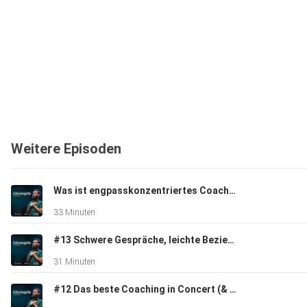
Weitere Episoden
Was ist engpasskonzentriertes Coaching und wie ist Growching dadurch entstanden? | Mit Jana Baum
33 Minuten
#13 Schwere Gespräche, leichte Beziehung | mit Jana Baum
31 Minuten
#12 Das beste Coaching in Concert (& was Du daraus lernen kannst)