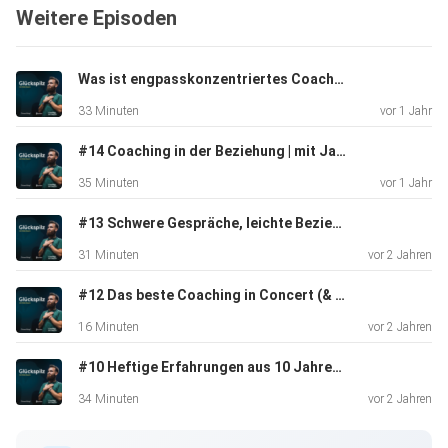
Weitere Episoden
Was ist engpasskonzentriertes Coaching und wie ist Growching dadurch entstanden? | Mit Jana Baum
33 Minuten
vor 1 Jahr
#14 Coaching in der Beziehung | mit Jana Baum
35 Minuten
vor 1 Jahr
#13 Schwere Gespräche, leichte Beziehung | mit Jana Baum
31 Minuten
vor 2 Jahren
#12 Das beste Coaching in Concert (& was Du daraus lernen kannst)
16 Minuten
vor 2 Jahren
#10 Heftige Erfahrungen aus 10 Jahren Coaching | mit Faruk Sevic
34 Minuten
vor 2 Jahren