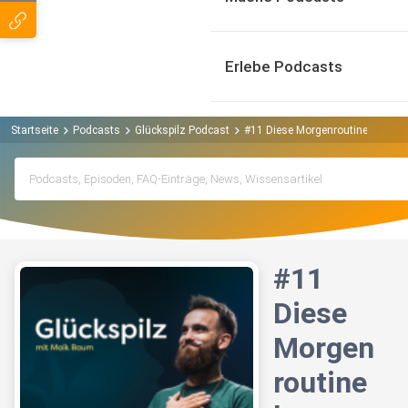
Erlebe Podcasts
Startseite
Podcasts
Glückspilz Podcast
#11 Diese Morgenroutine hat mei
#11
Diese
Morgen
routine