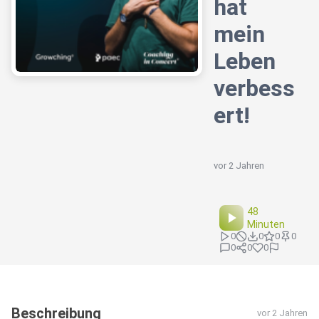
hat
mein
Leben
verbess
ert!
vor 2 Jahren
48
Minuten
0
0
0
0
0
0
0
Beschreibung
vor 2 Jahren