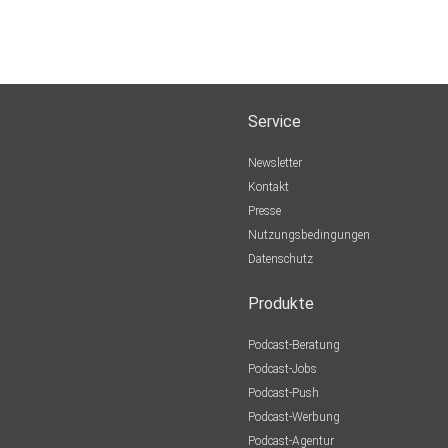
Service
Newsletter
Kontakt
Presse
Nutzungsbedingungen
Datenschutz
Produkte
Podcast-Beratung
Podcast-Jobs
Podcast-Push
Podcast-Werbung
Podcast-Agentur