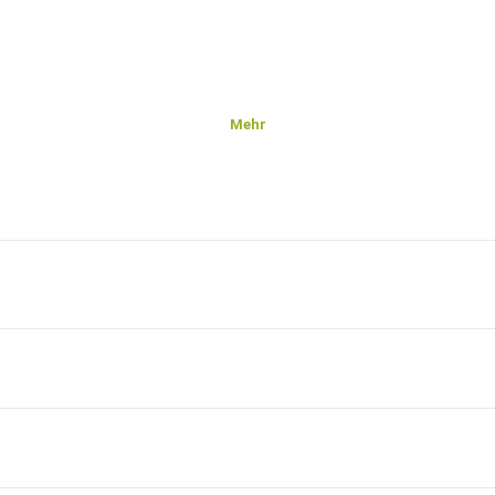
Mehr
ere
ubscribe/form.html?_g=1644418974