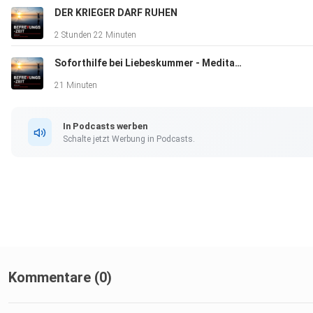
DER KRIEGER DARF RUHEN
2 Stunden 22 Minuten
Ich freu mich, wenn du mir folgen magst:
Soforthilfe bei Liebeskummer - Meditation
21 Minuten
In Podcasts werben
Meinem Telegramm-Kanal: https://t.me/befreyungszeit
Schalte jetzt Werbung in Podcasts.
Facebook: https://www.facebook.com/Befreyung/
Kommentare (0)
Instagram: https://www.instagram.com/befreyungs_coach/