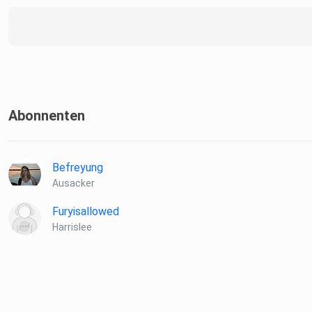
Musik von Pixabay
Abonnenten
#selbstliebe #affirmationen #selbstbewusstsein
Befreyung
Ausacker
Furyisallowed
Harrislee