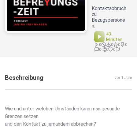
Kontaktabbruch
zu
Bezugspersone
n.
43
Minuten
0
0
0
0
0
0
0
Beschreibung
vor 1 Jahr
Wie und unter welchen Umständen kann man gesunde
Grenzen setzen
und den Kontakt zu jemandem abbrechen?