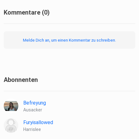
Kommentare (0)
Facebook: https://www.facebook.com/Befreyung/
Melde Dich an, um einen Kommentar zu schreiben.
Instagram:
https://www.instagram.com/befreyungs_coach/
Abonnenten
Gemeinsam für befreyte Zeiten. JANINA
FREYNHAGEN
Befreyung
Ausacker
Furyisallowed
Harrislee
Musik von Pixabay: JuliusH