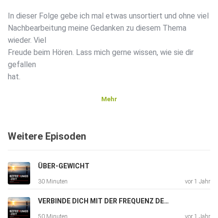
In dieser Folge gebe ich mal etwas unsortiert und ohne viel
Nachbearbeitung meine Gedanken zu diesem Thema
wieder. Viel
Freude beim Hören. Lass mich gerne wissen, wie sie dir
gefallen
hat.
Mehr
Wünscht du dir ein 1:1 Coaching mit mir, bist du herzlich
willkommen. Sowohl vor Ort, als auch online.
Weitere Episoden
https://befreyung.com
ÜBER-GEWICHT
Und zu den Raunächten geht es hier:
30 Minuten
vor 1 Jahr
https://befreyung.com/raunacht/
VERBINDE DICH MIT DER FREQUENZ DER FÜLLE
50 Minuten
vor 1 Jahr