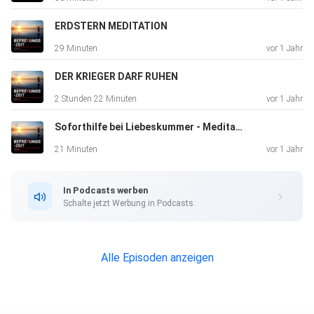
Gemeinsam für befreyte Zeiten. JANINA FREYNHAGEN
ERDSTERN MEDITATION
29 Minuten
vor 1 Jahr
Um keine Angebote, Texte, oder Folgen zu verpassen
abonniere
DER KRIEGER DARF RUHEN
gerne meinen Newsletter:
2 Stunden 22 Minuten
vor 1 Jahr
https://tda30e188.emailsys1a.net/14/7527/c045bcbdce/
Soforthilfe bei Liebeskummer - Meditation
subscribe/form.html?_g=1644418974
21 Minuten
vor 1 Jahr
Ich freu mich, wenn du mir folgen magst:
In Podcasts werben
Schalte jetzt Werbung in Podcasts.
Alle Episoden anzeigen
Meinem Telegramm-Kanal: https://t.me/befreyungszeit