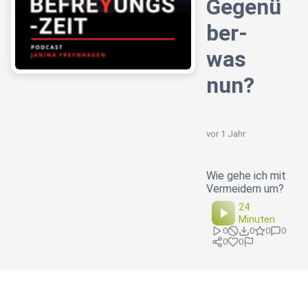
Gegenü
ber-
was
nun?
vor 1 Jahr
Wie gehe ich mit
Vermeidern um?
24
Minuten
0
0
0
0
0
0