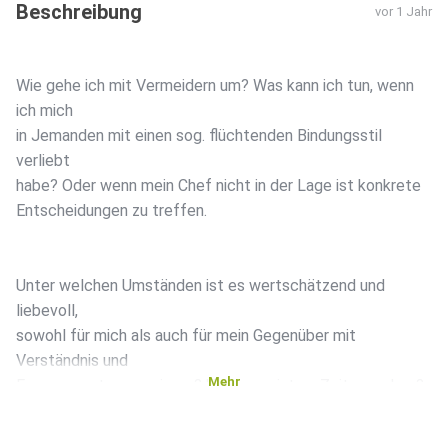
Beschreibung
vor 1 Jahr
Wie gehe ich mit Vermeidern um? Was kann ich tun, wenn
ich mich
in Jemanden mit einen sog. flüchtenden Bindungsstil
verliebt
habe? Oder wenn mein Chef nicht in der Lage ist konkrete
Entscheidungen zu treffen.
Unter welchen Umständen ist es wertschätzend und
liebevoll,
sowohl für mich als auch für mein Gegenüber mit
Verständnis und
Mehr
Engagement zu reagieren? Und wann ist es Zeit zu gehen?