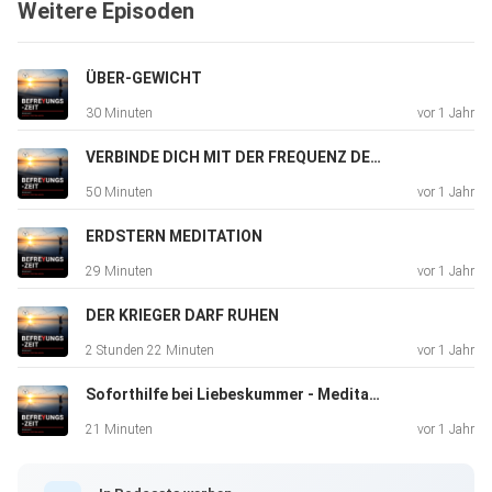
Weitere Episoden
Gemeinsam für befreyte Zeiten. JANINA FREYNHAGEN
ÜBER-GEWICHT
Website: https://befreyung.com Hier meine Empfehlungen,
30 Minuten
vor 1 Jahr
samt
Links zu den Folgen:
VERBINDE DICH MIT DER FREQUENZ DER FÜLLE
50 Minuten
vor 1 Jahr
"Von der Eiskönigin zur Herzdame"
ERDSTERN MEDITATION
https://open.spotify.com/episode/4a748OdovuV7gt1FIv3
29 Minuten
vor 1 Jahr
gsa?si=KrHTB8xmQhuyBGuLgtd-fQ
DER KRIEGER DARF RUHEN
2 Stunden 22 Minuten
vor 1 Jahr
"Sicherheit ist Sexy"
Soforthilfe bei Liebeskummer - Meditation
https://open.spotify.com/episode/77w8vXbIuWxdptc40S
BKjY?si=uC5cxJa6T5O4HyoSKLGUiA
21 Minuten
vor 1 Jahr