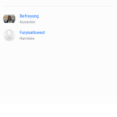
Befreyung
Ausacker
Facebook: https://www.facebook.com/Befreyung/
Furyisallowed
Harrislee
Instagram:
https://www.instagram.com/befreyungs_coach/
Gemeinsam für befreyte Zeiten. JANINA
FREYNHAGEN