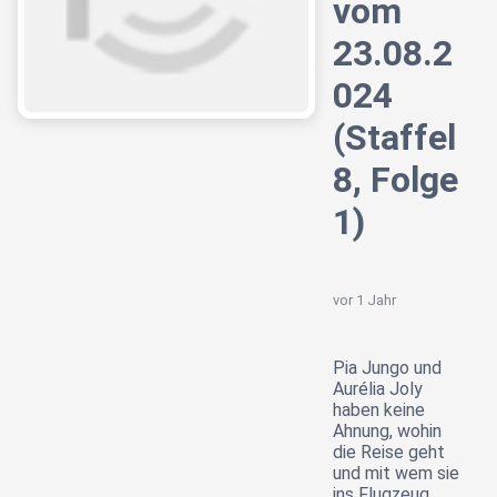
vom
23.08.2
024
(Staffel
8, Folge
1)
vor 1 Jahr
Pia Jungo und
Aurélia Joly
haben keine
Ahnung, wohin
die Reise geht
und mit wem sie
ins Flugzeug