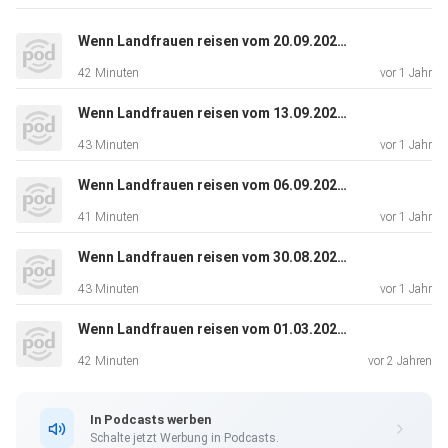
einen Bio-Hof bewirtschaften und Agrotourismus
betreiben.
Wenn Landfrauen reisen vom 20.09.2024 (Staffel 8, Folge 4)
Glücklicherweise spricht die Gastfamilie Englisch – so
42 Minuten
vor 1 Jahr
verstehen
sich alle von Anfang an prächtig. Die beiden Landfrauen
Wenn Landfrauen reisen vom 13.09.2024 (Staffel 8, Folge 3)
packen auch
43 Minuten
vor 1 Jahr
gleich mit an. Sie stellen in den Olivenhainen Insekten-
Fallen auf,
Wenn Landfrauen reisen vom 06.09.2024 (Staffel 8, Folge 2)
pflücken fleissig Tomaten, Gurken und Randen in den
41 Minuten
vor 1 Jahr
Gewächshäusern
und tauchen ein in eine Welt, wo die Gastfreundschaft eine
Wenn Landfrauen reisen vom 30.08.2024 (Staffel 5, Folge 3)
uralte
43 Minuten
vor 1 Jahr
Tradition hat und ein griechisches Tänzchen nicht fehlen
Wenn Landfrauen reisen vom 01.03.2024 (Staffel 7, Folge 3)
darf.
Richtig ins Schwitzen geraten die beiden Frauen allerdings,
42 Minuten
vor 2 Jahren
als sie
mit einer besonderen kretischen Spezialität konfrontiert
In Podcasts werben
werden:
Schalte jetzt Werbung in Podcasts.