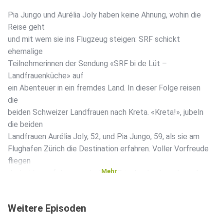
Pia Jungo und Aurélia Joly haben keine Ahnung, wohin die
Reise geht
und mit wem sie ins Flugzeug steigen: SRF schickt
ehemalige
Teilnehmerinnen der Sendung «SRF bi de Lüt –
Landfrauenküche» auf
ein Abenteuer in ein fremdes Land. In dieser Folge reisen
die
beiden Schweizer Landfrauen nach Kreta. «Kreta!», jubeln
die beiden
Landfrauen Aurélia Joly, 52, und Pia Jungo, 59, als sie am
Flughafen Zürich die Destination erfahren. Voller Vorfreude
fliegen
Mehr
die beiden auf die grösste Insel Griechenlands und werden
in
Apostoli herzlich von Nopi und Manolis Igoumenakis
Weitere Episoden
empfangen, die