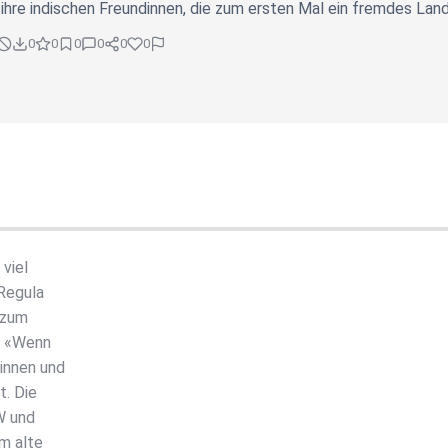
m ihre indischen Freundinnen, die zum ersten Mal ein fremdes Lan
0
0
0
0
0
0
viel
 Regula
 zum
g «Wenn
innen und
t. Die
W und
m alte