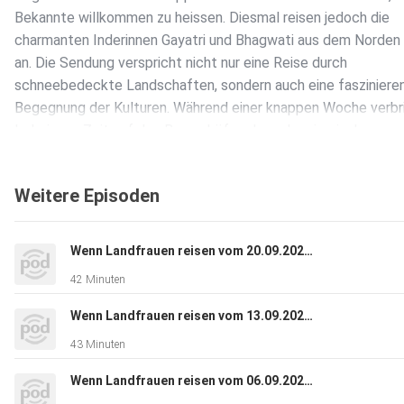
Bekannte willkommen zu heissen. Diesmal reisen jedoch die
charmanten Inderinnen Gayatri und Bhagwati aus dem Norden 
an. Die Sendung verspricht nicht nur eine Reise durch
schneebedeckte Landschaften, sondern auch eine fasziniere
Begegnung der Kulturen. Während einer knappen Woche verbr
Inderinnen Zeit auf den Bauernhöfen der schweizerischen
Gastgeberinnen und tauchen tief in den bäuerlichen Alltag ein.
lernen lokale Traditionen kennen, kosten schweizerische
Weitere Episoden
Spezialitäten und tauschen ihre eigenen Geschichten mit Lydi
Regula aus. Die Schweiz zeigt sich in dieser Sendung im schö
Wintergewand, und die Zuschauerinnen und Zuschauer dürfen 
Wenn Landfrauen reisen vom 20.09.2024 (Staffel 8, Folge 4)
herzerwärmende Momente, authentische Begegnungen und e
42 Minuten
einzigartige Verbindung zwischen unterschiedlichen Kulturen 
«Wenn Landfrauen reisen – Das Wiedersehen» ist eine
Wenn Landfrauen reisen vom 13.09.2024 (Staffel 8, Folge 3)
Entdeckungsreise der menschlichen Gemeinsamkeiten, die üb
43 Minuten
und Kontinente hinweg verbinden.
Wenn Landfrauen reisen vom 06.09.2024 (Staffel 8, Folge 2)