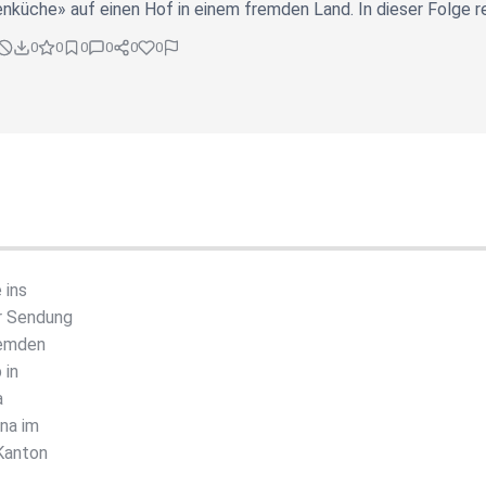
nküche» auf einen Hof in einem fremden Land. In dieser Folge rei
0
0
0
0
0
0
 ins
r Sendung
remden
 in
a
na im
 Kanton