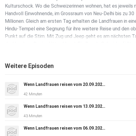
Kulturschock. Wo die Schweizerinnen wohnen, hat es jeweils n
Handvoll Einwohnende, im Grossraum von Neu-Delhi bis zu 30
Millionen. Gleich am ersten Tag erhalten die Landfrauen in ei
Hindu-Tempel eine Segnung für ihre weitere Reise und den ob
Punkt auf die Stirn. Mit Zug und Jeep geht es am nächsten Ta
die Himalaya-Region Uttarakhand. Für Regula Schmid erfüllt si
lang ersehnter Wunsch: «Etwas was ich mir nie erträumt hätte
andere Welt, ein Traum». Ziel der Reise ist der abgelegene H
Weitere Episoden
Gaytri Agri, 35, im Dorf Kukuchina auf 1860 Metern über Meer.
führt den Betrieb mit ihren zwei Schwägerinnen, die Männer a
auswärts als Hilfskräfte in Delhi, der Hof allein würde nicht
Wenn Landfrauen reisen vom 20.09.2024 (Staffel 8, Folge 4)
reichen, um die Familie über die Runden zu bringen. Die Landf
42 Minuten
packen gleich mit an und helfen bei der Grasernte. Alles von 
Maschinen gibt es keine. Nach der Arbeit ist es Tradition, das
Wenn Landfrauen reisen vom 13.09.2024 (Staffel 8, Folge 3)
Frauen im Norden Indiens zusammen singen und tanzen. Für di
43 Minuten
Jodel-Dirigentin Lydia Barmettler ist dies nicht unbekannt un
sieht Parallelen: «Das gibt es bei uns auch, dass man vor oder
Wenn Landfrauen reisen vom 06.09.2024 (Staffel 8, Folge 2)
der Alp einen Naturjutz singt». Neu für die Schweizerinnen ist