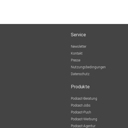
Service
Newsletter
Kontakt
Presse
Nutzungsbedingungen
Datenschutz
Produkte
Podcast-Beratung
Podcast-Jobs
Podcast-Push
Podcast-Werbung
Podcast-Agentur