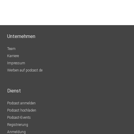
Unternehmen
Team
Karriere
Impressum
Werben auf podcast.de
Dienst
Podcast anmelden
Podcast hochladen
Podcast-Events
Registrierung
Anmeldung