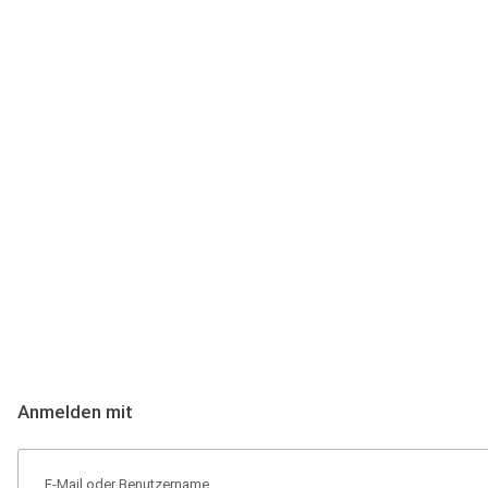
Anmeldung
Hallo Podcast-Hörer! Melde dich hier an. Dich erwarten 1 Million 
Anmelden mit