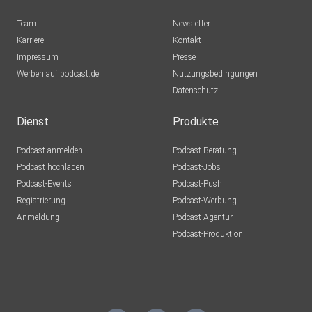
Team
Newsletter
Url: https://www.lse.uni-hannover.de/de/uniplus/
Karriere
Kontakt
Impressum
Presse
Werben auf podcast.de
Nutzungsbedingungen
CC by 4.0
Datenschutz
https://creativecommons.org/licenses/by/4.0/deed.de
Folge direkt herunterladen
Dienst
Produkte
Podcast anmelden
Podcast-Beratung
Podcast hochladen
Podcast-Jobs
Podcast-Events
Podcast-Push
Registrierung
Podcast-Werbung
Anmeldung
Podcast-Agentur
Podcast-Produktion