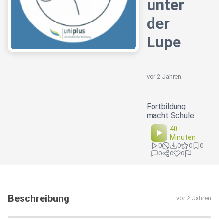
unter
der
Lupe
vor 2 Jahren
Fortbildung
macht Schule
40
Minuten
0
0
0
0
0
0
0
Beschreibung
vor 2 Jahren