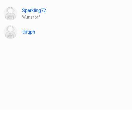
(32:42) Herausforderungen durch die Pandemie
Sparkling72
Wunstorf
(35:58) Zusammenfassung: Was muss besser werden?
tliitjph
(38:05) Abschließende Tipps für Lehrkräfte
Weiterführende Informationen
Zur Person:
https://www.iew.uni-hannover.de/de/kmueller
Telgmann, L., & Müller, K. (2023). Training & prompting
pre-service teachers’ noticing in a standardized classroom
simulation – a mobile eye-tracking study. Frontiers in