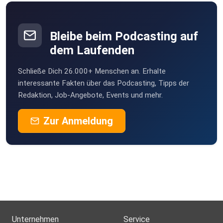
Education
https://doi.org/10.3389/feduc.2023.1266800
Bleibe beim Podcasting auf
PISA-Studie:
dem Laufenden
https://www.waxmann.com/fileadmin/media/zusatztexte/
4848Zusammenfassung.pdf
Schließe Dich 26.000+ Menschen an. Erhalte
interessante Fakten über das Podcasting, Tipps der
Redaktion, Job-Angebote, Events und mehr.
Themenvorschläge, Fragen, Feedback und
Zur Anmeldung
Fortbildungswünsche
podcast@lse.uni-hannover.de
https://www.lse.uni-hannover.de/de/uniplus/ihre-
wuensche-an-die-lehrkraeftefortbildung
Unternehmen
Service