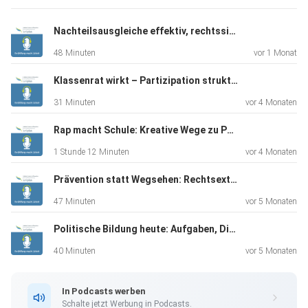
(00:00) Intro
Nachteilsausgleiche effektiv, rechtssicher und fair gestalten
48 Minuten
vor 1 Monat
(01:06) Vorstellung Prof. Dr. Müller
Klassenrat wirkt – Partizipation strukturieren (Demokratiebildung 4/4)
31 Minuten
vor 4 Monaten
(02:35) Hintergrund und Ziele von PISA
Rap macht Schule: Kreative Wege zu Partizipation und Selbstwirksamkeit (Demokratiebildung 3/4)
1 Stunde 12 Minuten
vor 4 Monaten
(05:37) Form der Ergebnisse
Prävention statt Wegsehen: Rechtsextremismus in der Schule begegnen (Demokratiebildung 2/4)
47 Minuten
vor 5 Monaten
(06:50) Kompetenzbegriff: Literacy
Politische Bildung heute: Aufgaben, Didaktik, Praxisimpulse (Demokratiebildung 1/4)
40 Minuten
vor 5 Monaten
(08:37) Stichprobe und Ablauf des Tests
In Podcasts werben
Schalte jetzt Werbung in Podcasts.