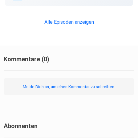
(12:50) Entwicklung der Ergebnisse
Alle Episoden anzeigen
(15:23) Aktuelle deutsche Ergebnisse im Detail
(21:26) Folgen der Veröffentlichung
Kommentare (0)
(28:20) Sinnhaftigkeit und Lehren aus dem Ländervergleich
Melde Dich an, um einen Kommentar zu schreiben.
(30:50) Bewertung des aktuellen Ergebnisses
(31:27) Verantwortung von Lehrkräften
Abonnenten