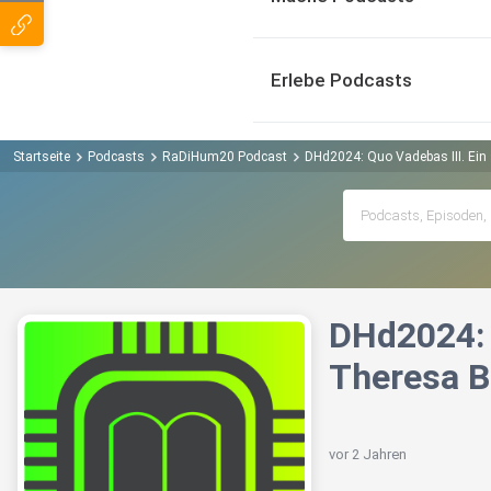
Erlebe Podcasts
Startseite
Podcasts
RaDiHum20 Podcast
DHd2024: Quo Vadebas III. Ein 
DHd2024: 
Theresa B
vor 2 Jahren