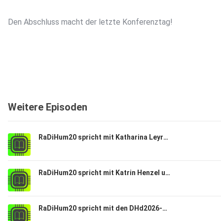
Den Abschluss macht der letzte Konferenztag!
Weitere Episoden
RaDiHum20 spricht mit Katharina Leyrer von der FAU Erlangen-Nürnberg über Barrierearmut und Datenethik
RaDiHum20 spricht mit Katrin Henzel und Simone Franz über Barrierearmut in digitalen Editionen und Forschungsdatenmanagement
RaDiHum20 spricht mit den DHd2026-Reisestipendiat*innen Luise Prager und Chris Ortega Singer